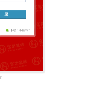
下载 “ 小秘书 ”
)